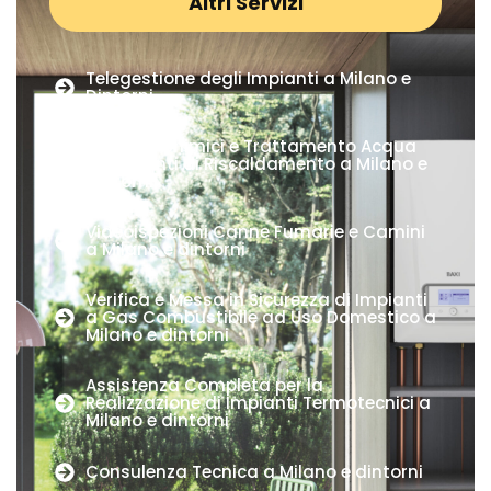
Altri Servizi
Telegestione degli Impianti a Milano e
Dintorni
Lavaggi Chimici e Trattamento Acqua
di Impianti di Riscaldamento a Milano e
dintorni
Videoispezioni Canne Fumarie e Camini
a Milano e dintorni
Verifica e Messa in Sicurezza di Impianti
a Gas Combustibile ad Uso Domestico a
Milano e dintorni
Assistenza Completa per la
Realizzazione di Impianti Termotecnici a
Milano e dintorni
Consulenza Tecnica a Milano e dintorni