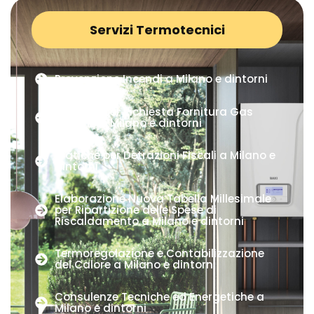
Servizi Termotecnici
Prevenzione Incendi a Milano e dintorni
Pratiche per Richiesta Fornitura Gas
Metano a Milano e dintorni
Pratiche per Detrazioni Fiscali a Milano e
dintorni
Elaborazione Nuova Tabella Millesimale
per Ripartizione delle Spese di
Riscaldamento a Milano e dintorni
Termoregolazione e Contabilizzazione
del Calore a Milano e dintorni
Consulenze Tecniche ed Energetiche a
Milano e dintorni